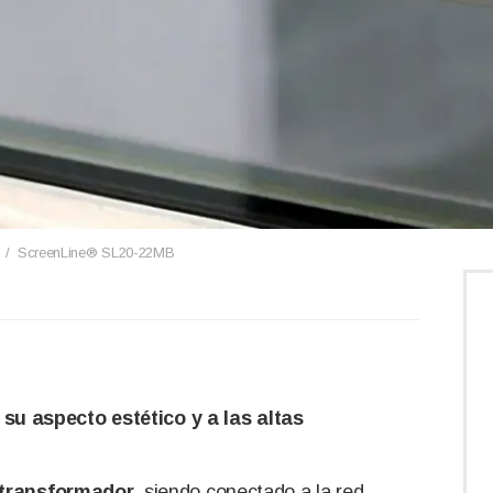
/
ScreenLine® SL20-22MB
 su aspecto estético y a las altas
 transformador
, siendo conectado a la red