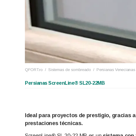
QFORT.ro
/
Sistemas de sombreado
/
Persianas Venecianas
Persianas ScreenLine® SL20-22MB
Ideal para proyectos de prestigio, gracias a
prestaciones técnicas.
ScreenLine® SL 20-22 MB es un
sistema con