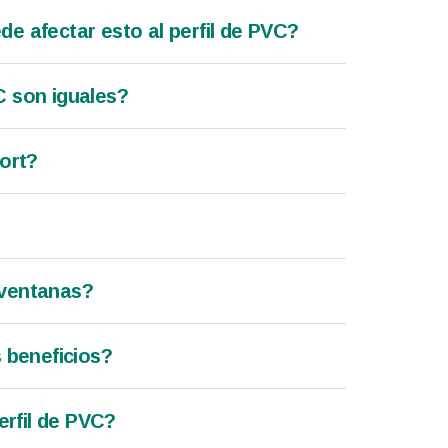
e afectar esto al perfil de PVC?
C son iguales?
fort?
 ventanas?
s beneficios?
erfil de PVC?